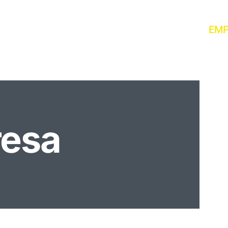
INICIO
EM
esa