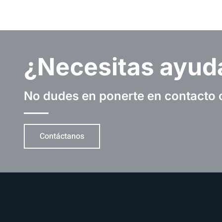
¿Necesitas ayud
No dudes en ponerte en contacto 
Contáctanos